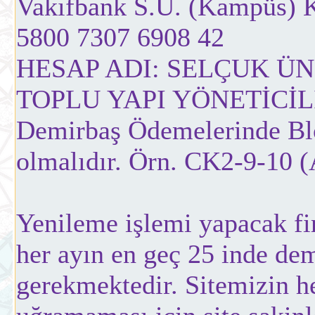
Vakıfbank S.Ü. (Kampüs) 
5800 7307 6908 42
HESAP ADI: SELÇUK Ü
TOPLU YAPI YÖNETİCİL
Demirbaş Ödemelerinde Blo
olmalıdır. Örn. CK2-9-10 (
Yenileme işlemi yapacak fi
her ayın en geç 25 inde dem
gerekmektedir. Sitemizin h