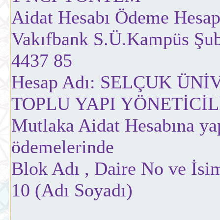
Aidat Hesabı Ödeme Hesap
Vakıfbank S.Ü.Kampüs Şub
4437 85
Hesap Adı: SELÇUK ÜN
TOPLU YAPI YÖNETİCİL
Mutlaka Aidat Hesabına yap
ödemelerinde
Blok Adı , Daire No ve İsim
10 (Adı Soyadı)