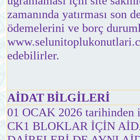
uğramaması için site sakinl
zamanında yatırması son der
ödemelerini ve borç duruml
www.selunitoplukonutlari.c
edebilirler.
AİDAT BİLGİLERİ
01 OCAK 2026 tarihinden it
CK1 BLOKLAR İÇİN AİD
DAİRELERİ DE AYNI Aİ