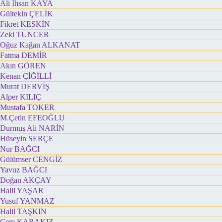
Ali İhsan KAYA
Gültekin ÇELİK
Fikret KESKİN
Zeki TUNCER
Oğuz Kağan ALKANAT
Fatma DEMİR
Akın GÖREN
Kenan ÇİĞİLLİ
Murat DERVİŞ
Alper KILIÇ
Mustafa TOKER
M.Çetin EFEOĞLU
Durmuş Ali NARİN
Hüseyin SERÇE
Nur BAĞCI
Gülümser CENGİZ
Yavuz BAĞCI
Doğan AKÇAY
Halil YAŞAR
Yusuf YANMAZ
Halil TAŞKIN
Cem KARAKIZ